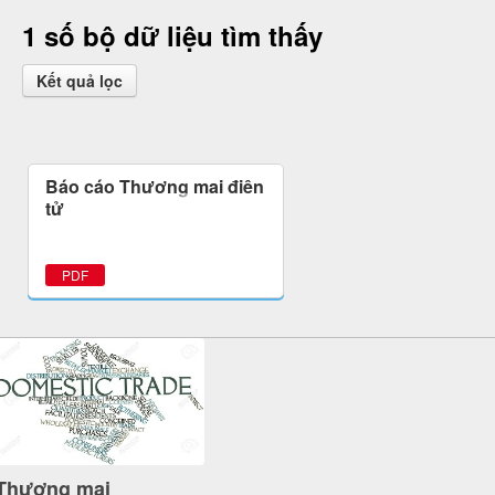
1 số bộ dữ liệu tìm thấy
Kết quả lọc
Báo cáo Thương mại điện
tử
PDF
Thương mại