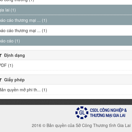
gia lai (1)
báo cáo thương mại ... (1)
báo cáo thương mại ... (1)
báo cáo (1)
Định dạng
PDF (1)
Giấy phép
Bản quyền mở phi th... (1)
2016 © Bản quyền của Sở Công Thương tỉnh Gia Lai