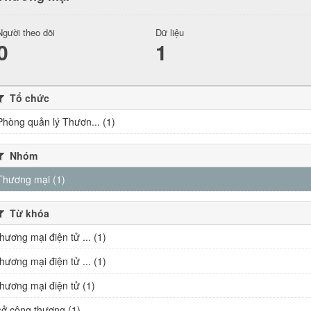
Người theo dõi
Dữ liệu
0
1
Tổ chức
Phòng quản lý Thươn... (1)
Nhóm
Thương mại (1)
Từ khóa
thương mại điện tử ... (1)
thương mại điện tử ... (1)
thương mại điện tử (1)
sở công thương (1)