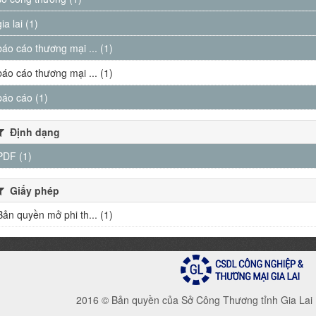
gia lai (1)
báo cáo thương mại ... (1)
báo cáo thương mại ... (1)
báo cáo (1)
Định dạng
PDF (1)
Giấy phép
Bản quyền mở phi th... (1)
2016 © Bản quyền của Sở Công Thương tỉnh Gia Lai