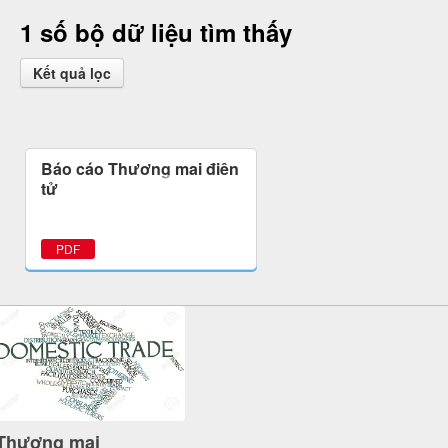
1 số bộ dữ liệu tìm thấy
Kết quả lọc
Báo cáo Thương mại điện
tử
PDF
Thương mại