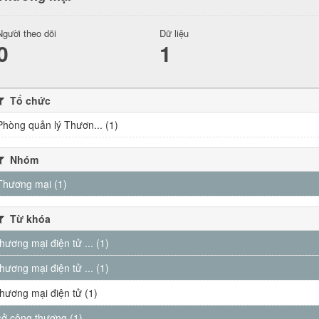
Người theo dõi
Dữ liệu
0
1
Tổ chức
Phòng quản lý Thươn... (1)
Nhóm
Thương mại (1)
Từ khóa
thương mại điện tử ... (1)
thương mại điện tử ... (1)
thương mại điện tử (1)
sở công thương (1)