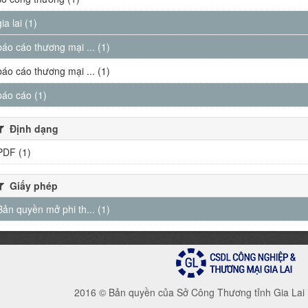
gia lai (1)
báo cáo thương mại ... (1)
báo cáo thương mại ... (1)
báo cáo (1)
Định dạng
PDF (1)
Giấy phép
Bản quyền mở phi th... (1)
2016 © Bản quyền của Sở Công Thương tỉnh Gia Lai