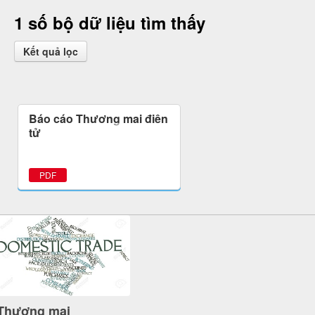
1 số bộ dữ liệu tìm thấy
Kết quả lọc
Báo cáo Thương mại điện
tử
PDF
Thương mại