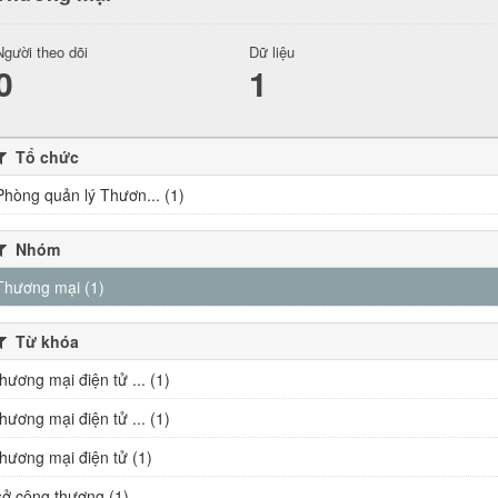
Người theo dõi
Dữ liệu
0
1
Tổ chức
Phòng quản lý Thươn... (1)
Nhóm
Thương mại (1)
Từ khóa
thương mại điện tử ... (1)
thương mại điện tử ... (1)
thương mại điện tử (1)
sở công thương (1)