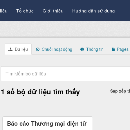
liệu
Tổ chức
Giới thiệu
Hướng dẫn sử dụng
Dữ liệu
Chuỗi hoạt động
Thông tin
Pages
1 số bộ dữ liệu tìm thấy
Sắp xếp 
Báo cáo Thương mại điện tử