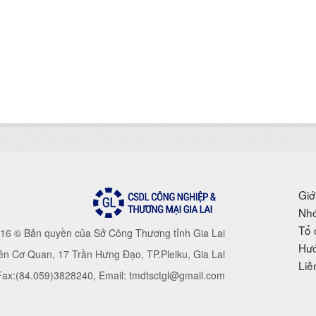
Giớ
Nhó
Tổ 
16 © Bản quyền của Sở Công Thương tỉnh Gia Lai
Hướ
iên Cơ Quan, 17 Trần Hưng Đạo, TP.Pleiku, Gia Lai
Liê
 Fax:(84.059)3828240, Email: tmdtsctgl@gmail.com