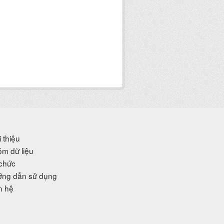
i thiệu
m dữ liệu
chức
ng dẫn sử dụng
n hệ