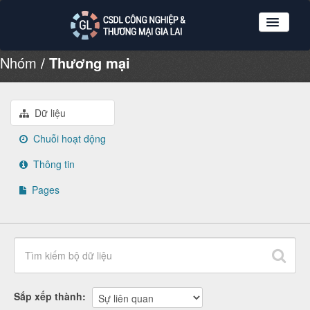
Nhóm
Thương mại
Nhóm dữ liệu
Tổ chức
Giới thiệu
Dữ liệu
Hướng dẫn sử dụng
Chuỗi hoạt động
Đăng ký
Thông tin
Đăng nhập
Pages
Sắp xếp thành