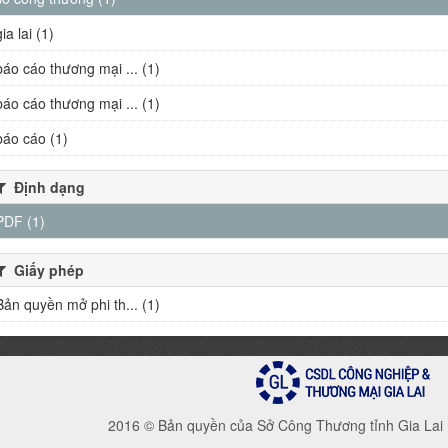
gia lai (1)
báo cáo thương mại ... (1)
báo cáo thương mại ... (1)
báo cáo (1)
Định dạng
PDF (1)
Giấy phép
Bản quyền mở phi th... (1)
2016 © Bản quyền của Sở Công Thương tỉnh Gia Lai