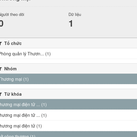
Người theo dõi
Dữ liệu
0
1
Tổ chức
Phòng quản lý Thươn... (1)
Nhóm
Thương mại (1)
Từ khóa
thương mại điện tử ... (1)
thương mại điện tử ... (1)
thương mại điện tử (1)
sở công thương (1)