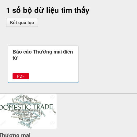
1 số bộ dữ liệu tìm thấy
Kết quả lọc
Báo cáo Thương mại điện
tử
PDF
Thương mại