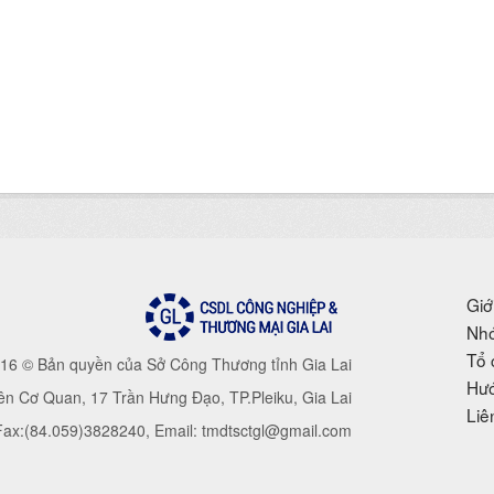
Giớ
Nhó
Tổ 
16 © Bản quyền của Sở Công Thương tỉnh Gia Lai
Hướ
iên Cơ Quan, 17 Trần Hưng Đạo, TP.Pleiku, Gia Lai
Liê
 Fax:(84.059)3828240, Email: tmdtsctgl@gmail.com