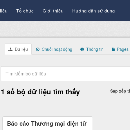
liệu
Tổ chức
Giới thiệu
Hướng dẫn sử dụng
Dữ liệu
Chuỗi hoạt động
Thông tin
Pages
1 số bộ dữ liệu tìm thấy
Sắp xếp 
Báo cáo Thương mại điện tử