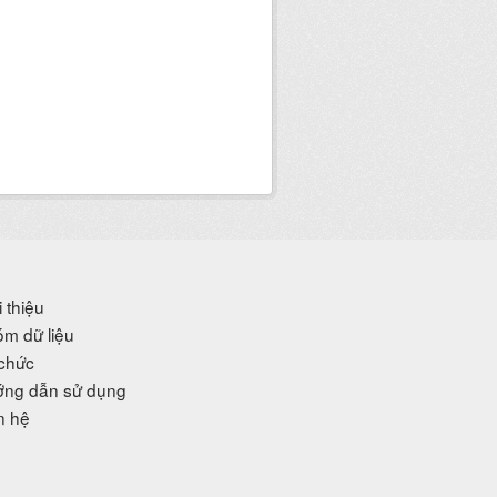
i thiệu
m dữ liệu
chức
ng dẫn sử dụng
n hệ