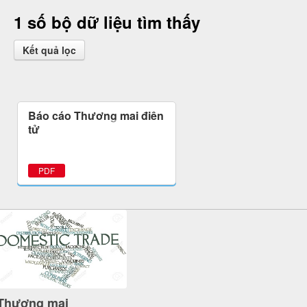
1 số bộ dữ liệu tìm thấy
Kết quả lọc
Báo cáo Thương mại điện
tử
PDF
Thương mại