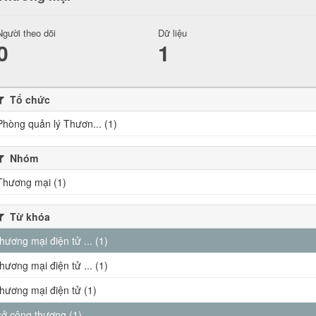
Người theo dõi
Dữ liệu
0
1
Tổ chức
Phòng quản lý Thươn... (1)
Nhóm
Thương mại (1)
Từ khóa
thương mại điện tử ... (1)
thương mại điện tử ... (1)
thương mại điện tử (1)
sở công thương (1)