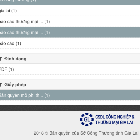
gia lai (1)
báo cáo thương mại ... (1)
báo cáo thương mại ... (1)
báo cáo (1)
Định dạng
PDF (1)
Giấy phép
Bản quyền mở phi th... (1)
2016 © Bản quyền của Sở Công Thương tỉnh Gia Lai