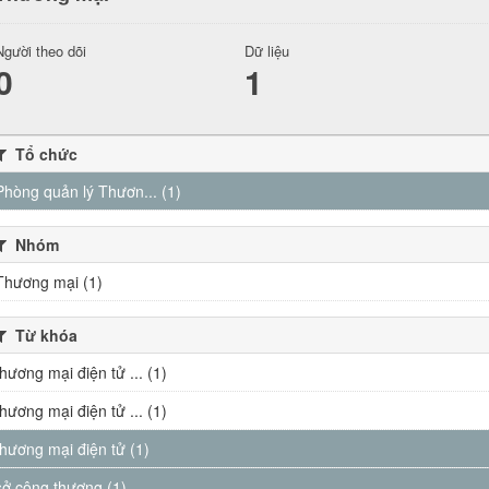
Người theo dõi
Dữ liệu
0
1
Tổ chức
Phòng quản lý Thươn... (1)
Nhóm
Thương mại (1)
Từ khóa
thương mại điện tử ... (1)
thương mại điện tử ... (1)
thương mại điện tử (1)
sở công thương (1)