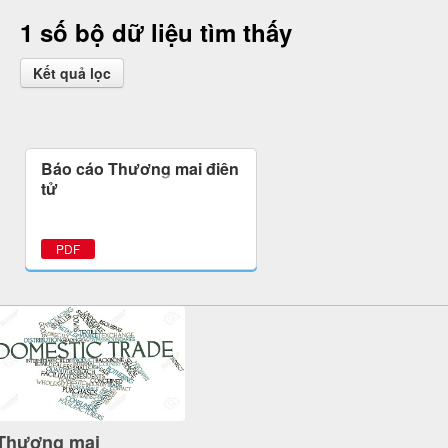
1 số bộ dữ liệu tìm thấy
Kết quả lọc
Báo cáo Thương mại điện
tử
PDF
Thương mại