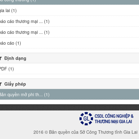
gia lai (1)
báo cáo thương mại ... (1)
báo cáo thương mại ... (1)
báo cáo (1)
Định dạng
PDF (1)
Giấy phép
Bản quyền mở phi th... (1)
2016 © Bản quyền của Sở Công Thương tỉnh Gia Lai