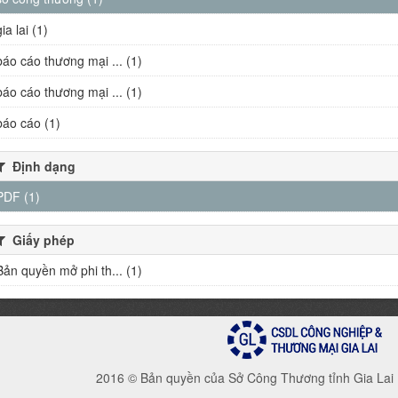
gia lai (1)
báo cáo thương mại ... (1)
báo cáo thương mại ... (1)
báo cáo (1)
Định dạng
PDF (1)
Giấy phép
Bản quyền mở phi th... (1)
2016 © Bản quyền của Sở Công Thương tỉnh Gia Lai