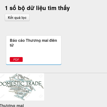
1 số bộ dữ liệu tìm thấy
Kết quả lọc
Báo cáo Thương mại điện
tử
PDF
Thương mại