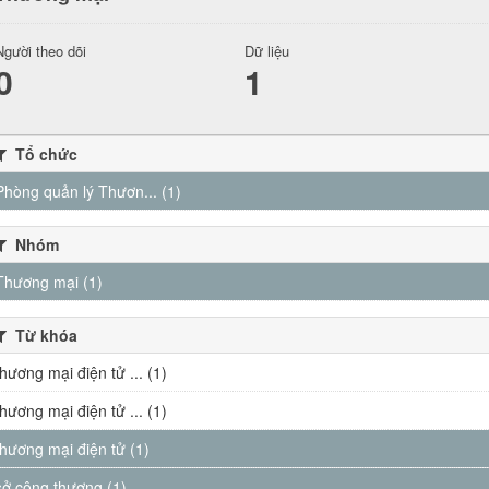
Người theo dõi
Dữ liệu
0
1
Tổ chức
Phòng quản lý Thươn... (1)
Nhóm
Thương mại (1)
Từ khóa
thương mại điện tử ... (1)
thương mại điện tử ... (1)
thương mại điện tử (1)
sở công thương (1)