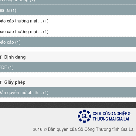
gia lai (1)
báo cáo thương mại ... (1)
báo cáo thương mại ... (1)
báo cáo (1)
Định dạng
PDF (1)
Giấy phép
Bản quyền mở phi th... (1)
2016 © Bản quyền của Sở Công Thương tỉnh Gia Lai