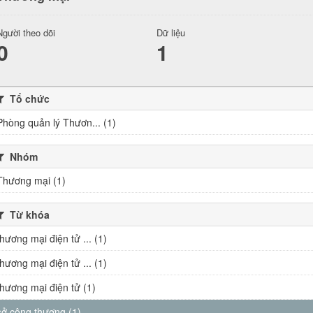
Người theo dõi
Dữ liệu
0
1
Tổ chức
Phòng quản lý Thươn... (1)
Nhóm
Thương mại (1)
Từ khóa
thương mại điện tử ... (1)
thương mại điện tử ... (1)
thương mại điện tử (1)
sở công thương (1)