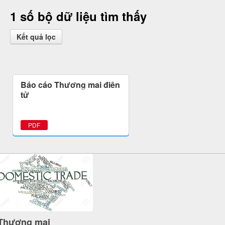
1 số bộ dữ liệu tìm thấy
Kết quả lọc
Báo cáo Thương mại điện
tử
PDF
Thương mại