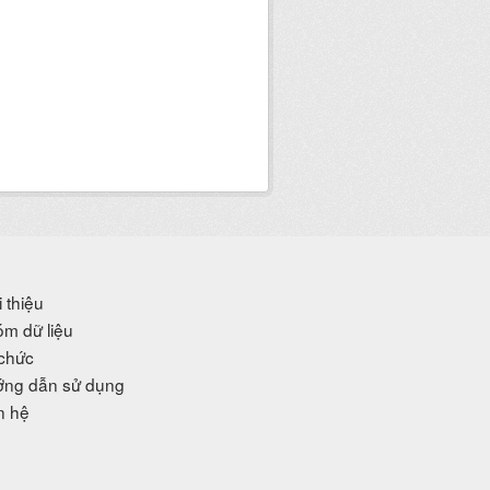
i thiệu
m dữ liệu
chức
ng dẫn sử dụng
n hệ