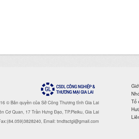
Giớ
Nhó
Tổ 
16 © Bản quyền của Sở Công Thương tỉnh Gia Lai
Hướ
iên Cơ Quan, 17 Trần Hưng Đạo, TP.Pleiku, Gia Lai
Liê
 Fax:(84.059)3828240, Email: tmdtsctgl@gmail.com