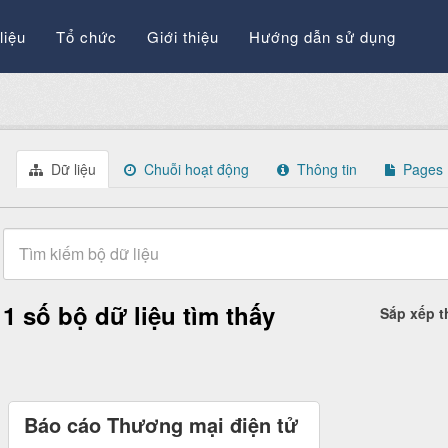
liệu
Tổ chức
Giới thiệu
Hướng dẫn sử dụng
Dữ liệu
Chuỗi hoạt động
Thông tin
Pages
1 số bộ dữ liệu tìm thấy
Sắp xếp 
Báo cáo Thương mại điện tử