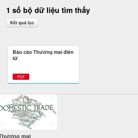
1 số bộ dữ liệu tìm thấy
Kết quả lọc
Báo cáo Thương mại điện
tử
PDF
Thương mại