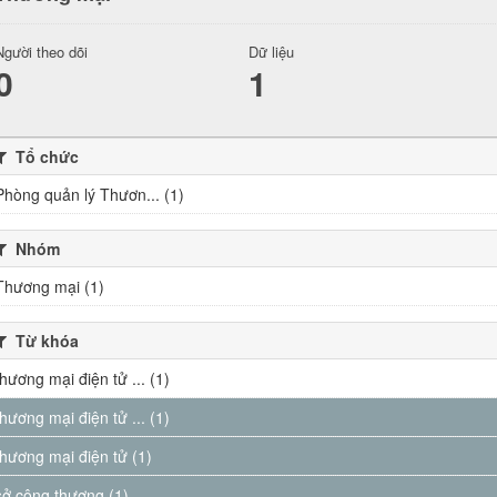
Người theo dõi
Dữ liệu
0
1
Tổ chức
Phòng quản lý Thươn... (1)
Nhóm
Thương mại (1)
Từ khóa
thương mại điện tử ... (1)
thương mại điện tử ... (1)
thương mại điện tử (1)
sở công thương (1)