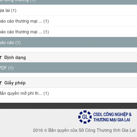
gia lai (1)
báo cáo thương mại ... (1)
báo cáo thương mại ... (1)
báo cáo (1)
Định dạng
PDF (1)
Giấy phép
Bản quyền mở phi th... (1)
2016 © Bản quyền của Sở Công Thương tỉnh Gia Lai