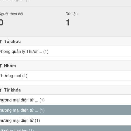
Người theo dõi
Dữ liệu
0
1
Tổ chức
Phòng quản lý Thươn... (1)
Nhóm
Thương mại (1)
Từ khóa
thương mại điện tử ... (1)
thương mại điện tử ... (1)
thương mại điện tử (1)
sở công thương (1)