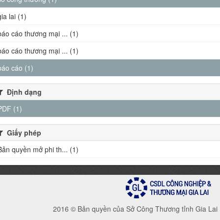
gia lai (1)
báo cáo thương mại ... (1)
báo cáo thương mại ... (1)
báo cáo (1)
Định dạng
PDF (1)
Giấy phép
Bản quyền mở phi th... (1)
2016 © Bản quyền của Sở Công Thương tỉnh Gia Lai