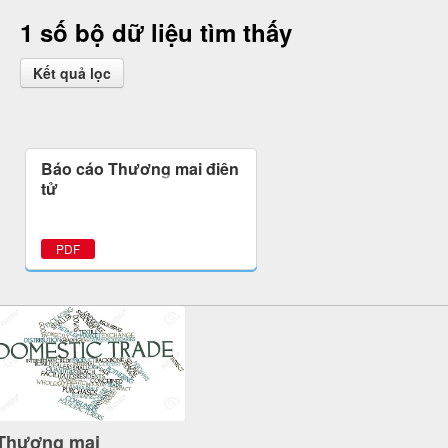
1 số bộ dữ liệu tìm thấy
Kết quả lọc
Báo cáo Thương mại điện
tử
PDF
Thương mại