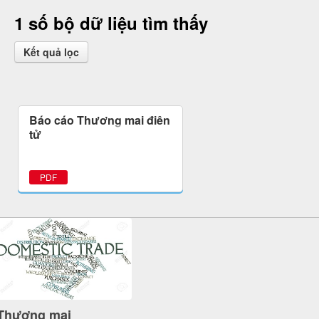
1 số bộ dữ liệu tìm thấy
Kết quả lọc
Báo cáo Thương mại điện
tử
PDF
Thương mại