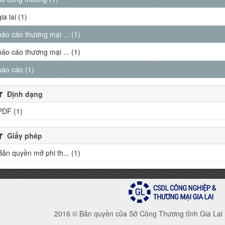
gia lai (1)
báo cáo thương mại ... (1)
báo cáo thương mại ... (1)
báo cáo (1)
Định dạng
PDF (1)
Giấy phép
Bản quyền mở phi th... (1)
2016 © Bản quyền của Sở Công Thương tỉnh Gia Lai