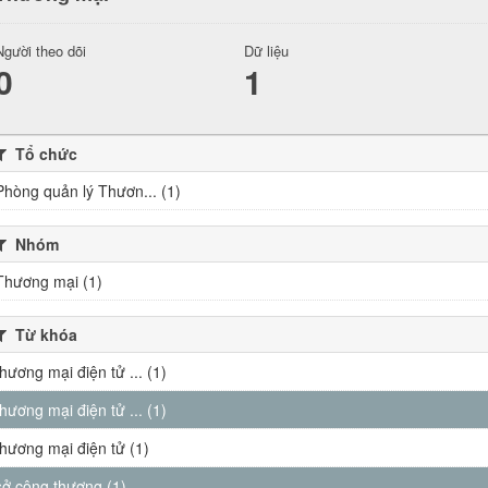
Người theo dõi
Dữ liệu
0
1
Tổ chức
Phòng quản lý Thươn... (1)
Nhóm
Thương mại (1)
Từ khóa
thương mại điện tử ... (1)
thương mại điện tử ... (1)
thương mại điện tử (1)
sở công thương (1)