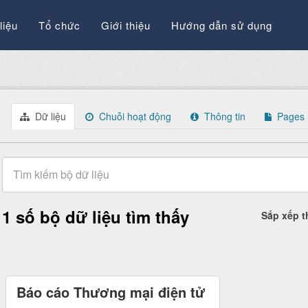
liệu
Tổ chức
Giới thiệu
Hướng dẫn sử dụng
Dữ liệu
Chuỗi hoạt động
Thông tin
Pages
1 số bộ dữ liệu tìm thấy
Sắp xếp 
Báo cáo Thương mại điện tử