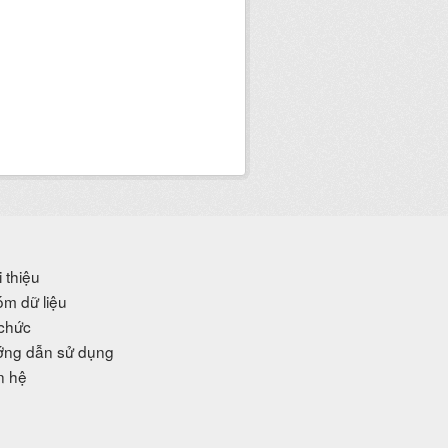
i thiệu
m dữ liệu
chức
ng dẫn sử dụng
n hệ