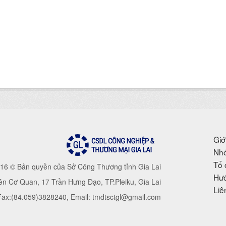
Giớ
Nhó
Tổ 
16 © Bản quyền của Sở Công Thương tỉnh Gia Lai
Hướ
iên Cơ Quan, 17 Trần Hưng Đạo, TP.Pleiku, Gia Lai
Liê
 Fax:(84.059)3828240, Email: tmdtsctgl@gmail.com