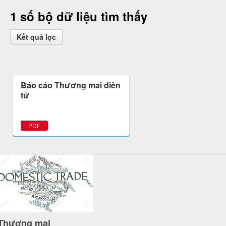
1 số bộ dữ liệu tìm thấy
Kết quả lọc
Báo cáo Thương mại điện
tử
PDF
Thương mại