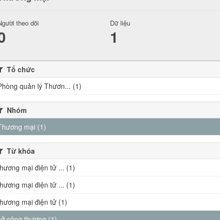
Người theo dõi
Dữ liệu
0
1
Tổ chức
Phòng quản lý Thươn... (1)
Nhóm
Thương mại (1)
Từ khóa
thương mại điện tử ... (1)
thương mại điện tử ... (1)
thương mại điện tử (1)
sở công thương (1)