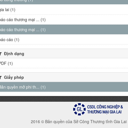
gia lai (1)
báo cáo thương mại ... (1)
báo cáo thương mại ... (1)
báo cáo (1)
Định dạng
PDF (1)
Giấy phép
Bản quyền mở phi th... (1)
2016 © Bản quyền của Sở Công Thương tỉnh Gia Lai