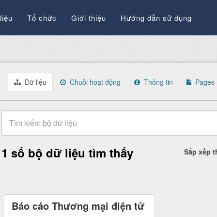
liệu
Tổ chức
Giới thiệu
Hướng dẫn sử dụng
Dữ liệu
Chuỗi hoạt động
Thông tin
Pages
1 số bộ dữ liệu tìm thấy
Sắp xếp 
Báo cáo Thương mại điện tử