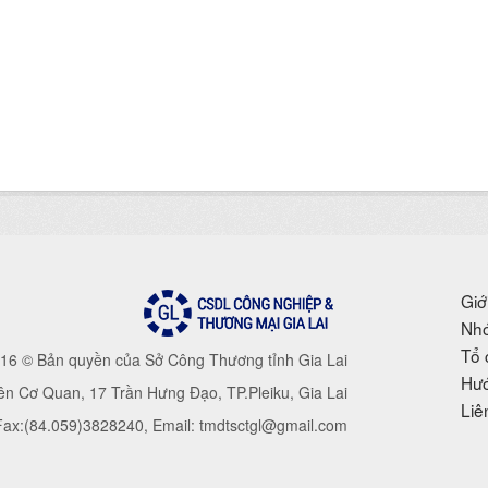
Giớ
Nhó
Tổ 
16 © Bản quyền của Sở Công Thương tỉnh Gia Lai
Hướ
iên Cơ Quan, 17 Trần Hưng Đạo, TP.Pleiku, Gia Lai
Liê
 Fax:(84.059)3828240, Email: tmdtsctgl@gmail.com