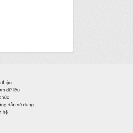
i thiệu
m dữ liệu
chức
ng dẫn sử dụng
n hệ