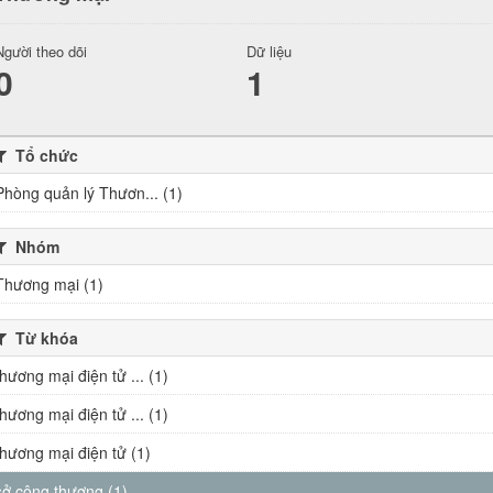
Người theo dõi
Dữ liệu
0
1
Tổ chức
Phòng quản lý Thươn... (1)
Nhóm
Thương mại (1)
Từ khóa
thương mại điện tử ... (1)
thương mại điện tử ... (1)
thương mại điện tử (1)
sở công thương (1)