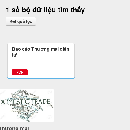
1 số bộ dữ liệu tìm thấy
Kết quả lọc
Báo cáo Thương mại điện
tử
PDF
Thương mại