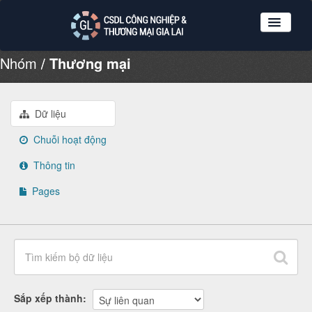
Nhóm
Thương mại
Nhóm dữ liệu
Tổ chức
Giới thiệu
Dữ liệu
Hướng dẫn sử dụng
Chuỗi hoạt động
Đăng ký
Thông tin
Đăng nhập
Pages
Sắp xếp thành