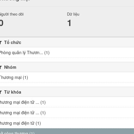
Người theo dõi
Dữ liệu
0
1
Tổ chức
Phòng quản lý Thươn... (1)
Nhóm
Thương mại (1)
Từ khóa
thương mại điện tử ... (1)
thương mại điện tử ... (1)
thương mại điện tử (1)
sở công thương (1)