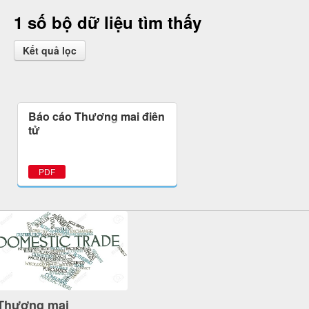
1 số bộ dữ liệu tìm thấy
Kết quả lọc
Báo cáo Thương mại điện
tử
PDF
Thương mại