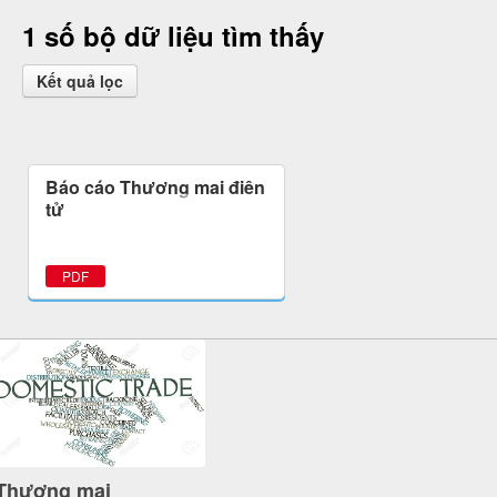
1 số bộ dữ liệu tìm thấy
Kết quả lọc
Báo cáo Thương mại điện
tử
PDF
Thương mại