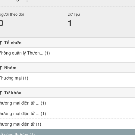
Người theo dõi
Dữ liệu
0
1
Tổ chức
Phòng quản lý Thươn... (1)
Nhóm
Thương mại (1)
Từ khóa
thương mại điện tử ... (1)
thương mại điện tử ... (1)
thương mại điện tử (1)
sở công thương (1)