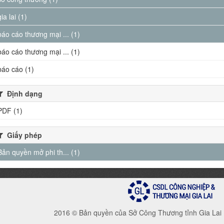
gia lai (1)
báo cáo thương mại ... (1)
báo cáo thương mại ... (1)
báo cáo (1)
Định dạng
PDF (1)
Giấy phép
Bản quyền mở phi th... (1)
2016 © Bản quyền của Sở Công Thương tỉnh Gia Lai