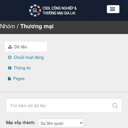
Nhóm
Thương mại
Nhóm dữ liệu
Tổ chức
Giới thiệu
Dữ liệu
Hướng dẫn sử dụng
Chuỗi hoạt động
Đăng ký
Thông tin
Đăng nhập
Pages
Sắp xếp thành