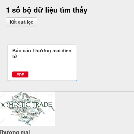
1 số bộ dữ liệu tìm thấy
Kết quả lọc
Báo cáo Thương mại điện
tử
PDF
Thương mại