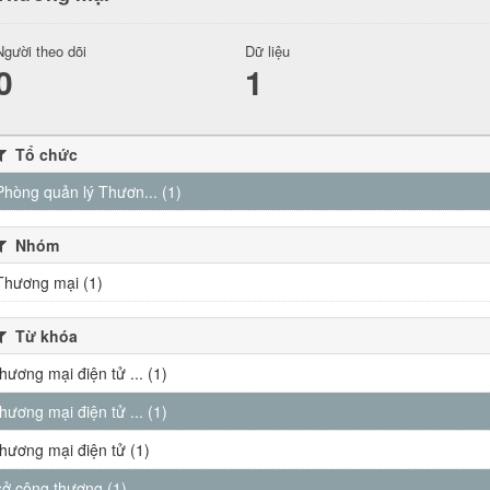
Người theo dõi
Dữ liệu
0
1
Tổ chức
Phòng quản lý Thươn... (1)
Nhóm
Thương mại (1)
Từ khóa
thương mại điện tử ... (1)
thương mại điện tử ... (1)
thương mại điện tử (1)
sở công thương (1)