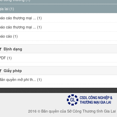
gia lai (1)
báo cáo thương mại ... (1)
báo cáo thương mại ... (1)
báo cáo (1)
Định dạng
PDF (1)
Giấy phép
Bản quyền mở phi th... (1)
2016 © Bản quyền của Sở Công Thương tỉnh Gia Lai