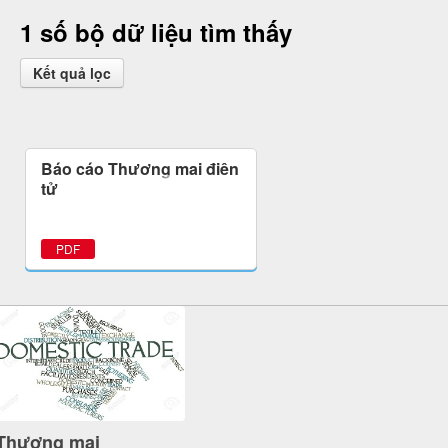
1 số bộ dữ liệu tìm thấy
Kết quả lọc
Báo cáo Thương mại điện
tử
PDF
Thương mại