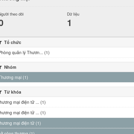
Người theo dõi
Dữ liệu
0
1
Tổ chức
Phòng quản lý Thươn... (1)
Nhóm
Thương mại (1)
Từ khóa
thương mại điện tử ... (1)
thương mại điện tử ... (1)
thương mại điện tử (1)
sở công thương (1)