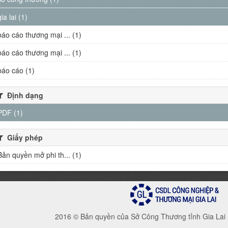
gia lai (1)
báo cáo thương mại ... (1)
báo cáo thương mại ... (1)
báo cáo (1)
Định dạng
PDF (1)
Giấy phép
Bản quyền mở phi th... (1)
2016 © Bản quyền của Sở Công Thương tỉnh Gia Lai