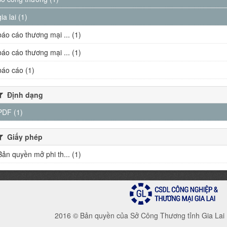
gia lai (1)
báo cáo thương mại ... (1)
báo cáo thương mại ... (1)
báo cáo (1)
Định dạng
PDF (1)
Giấy phép
Bản quyền mở phi th... (1)
2016 © Bản quyền của Sở Công Thương tỉnh Gia Lai