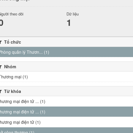
Người theo dõi
Dữ liệu
0
1
Tổ chức
Phòng quản lý Thươn... (1)
Nhóm
Thương mại (1)
Từ khóa
thương mại điện tử ... (1)
thương mại điện tử ... (1)
thương mại điện tử (1)
sở công thương (1)