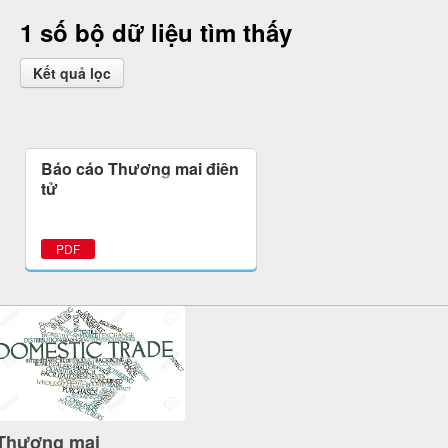
1 số bộ dữ liệu tìm thấy
Kết quả lọc
Báo cáo Thương mại điện
tử
PDF
Thương mại