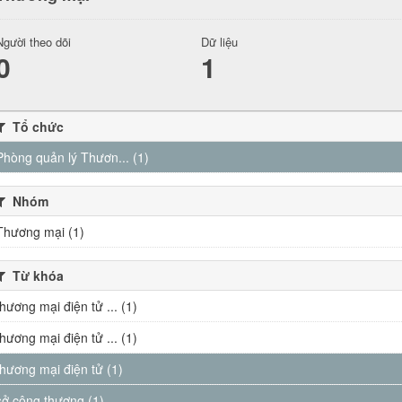
Người theo dõi
Dữ liệu
0
1
Tổ chức
Phòng quản lý Thươn... (1)
Nhóm
Thương mại (1)
Từ khóa
thương mại điện tử ... (1)
thương mại điện tử ... (1)
thương mại điện tử (1)
sở công thương (1)