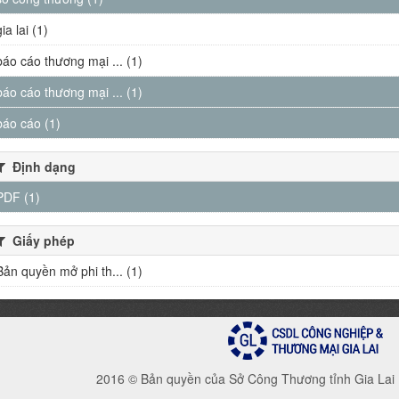
gia lai (1)
báo cáo thương mại ... (1)
báo cáo thương mại ... (1)
báo cáo (1)
Định dạng
PDF (1)
Giấy phép
Bản quyền mở phi th... (1)
2016 © Bản quyền của Sở Công Thương tỉnh Gia Lai