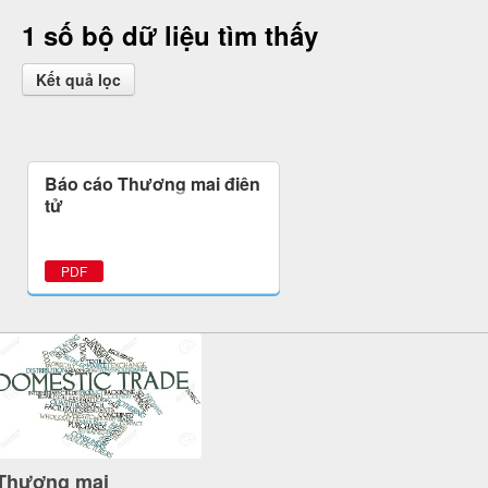
1 số bộ dữ liệu tìm thấy
Kết quả lọc
Báo cáo Thương mại điện
tử
PDF
Thương mại