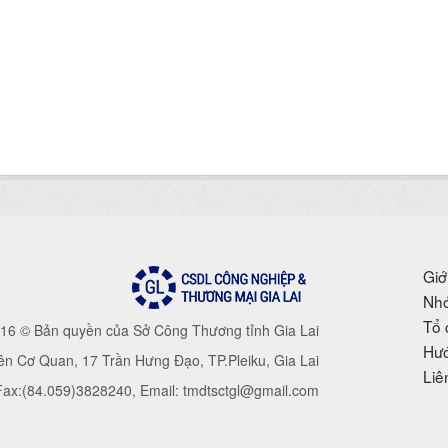
Giớ
Nhó
Tổ 
16 © Bản quyền của Sở Công Thương tỉnh Gia Lai
Hướ
iên Cơ Quan, 17 Trần Hưng Đạo, TP.Pleiku, Gia Lai
Liê
 Fax:(84.059)3828240, Email: tmdtsctgl@gmail.com