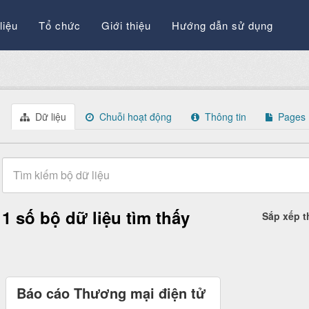
liệu
Tổ chức
Giới thiệu
Hướng dẫn sử dụng
Dữ liệu
Chuỗi hoạt động
Thông tin
Pages
1 số bộ dữ liệu tìm thấy
Sắp xếp 
Báo cáo Thương mại điện tử