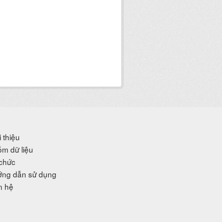
i thiệu
m dữ liệu
chức
ng dẫn sử dụng
n hệ