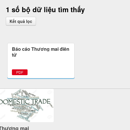
1 số bộ dữ liệu tìm thấy
Kết quả lọc
Báo cáo Thương mại điện
tử
PDF
Thương mại