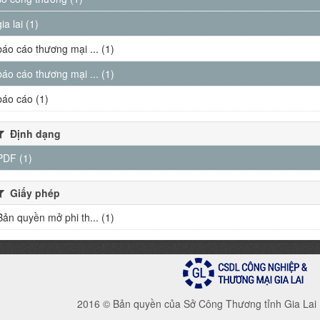
gia lai (1)
báo cáo thương mại ... (1)
báo cáo thương mại ... (1)
báo cáo (1)
Định dạng
PDF (1)
Giấy phép
Bản quyền mở phi th... (1)
2016 © Bản quyền của Sở Công Thương tỉnh Gia Lai