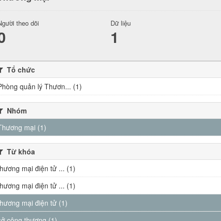
Người theo dõi
Dữ liệu
0
1
Tổ chức
Phòng quản lý Thươn... (1)
Nhóm
Thương mại (1)
Từ khóa
thương mại điện tử ... (1)
thương mại điện tử ... (1)
thương mại điện tử (1)
sở công thương (1)