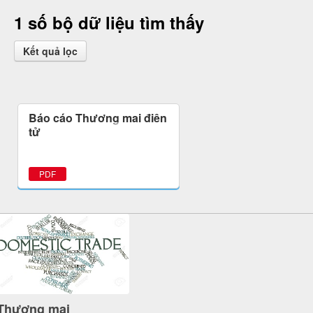
1 số bộ dữ liệu tìm thấy
Kết quả lọc
Báo cáo Thương mại điện
tử
PDF
Thương mại