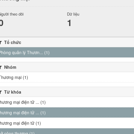
Người theo dõi
Dữ liệu
0
1
Tổ chức
Phòng quản lý Thươn... (1)
Nhóm
Thương mại (1)
Từ khóa
thương mại điện tử ... (1)
thương mại điện tử ... (1)
thương mại điện tử (1)
sở công thương (1)