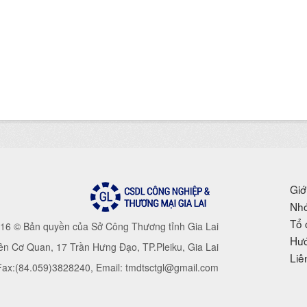
Giớ
Nhó
Tổ 
16 © Bản quyền của Sở Công Thương tỉnh Gia Lai
Hướ
iên Cơ Quan, 17 Trần Hưng Đạo, TP.Pleiku, Gia Lai
Liê
 Fax:(84.059)3828240, Email: tmdtsctgl@gmail.com