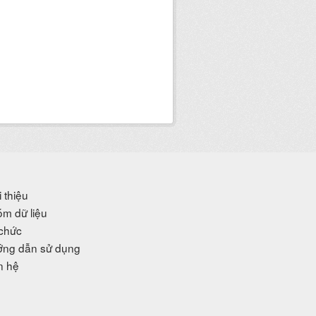
i thiệu
m dữ liệu
chức
ng dẫn sử dụng
n hệ