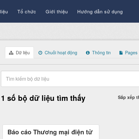
liệu
Tổ chức
Giới thiệu
Hướng dẫn sử dụng
Dữ liệu
Chuỗi hoạt động
Thông tin
Pages
1 số bộ dữ liệu tìm thấy
Sắp xếp 
Báo cáo Thương mại điện tử