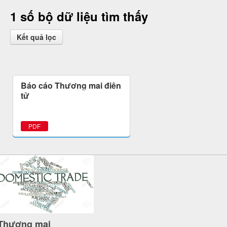
1 số bộ dữ liệu tìm thấy
Kết quả lọc
Báo cáo Thương mại điện
tử
PDF
Thương mại