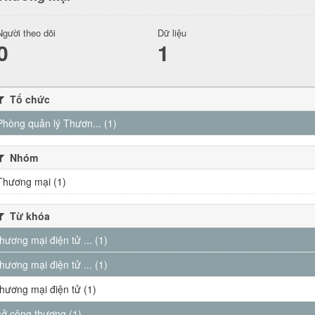
Người theo dõi
Dữ liệu
0
1
Tổ chức
Phòng quản lý Thươn... (1)
Nhóm
Thương mại (1)
Từ khóa
thương mại điện tử ... (1)
thương mại điện tử ... (1)
thương mại điện tử (1)
sở công thương (1)