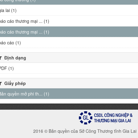
gia lai (1)
báo cáo thương mại ... (1)
báo cáo thương mại ... (1)
báo cáo (1)
Định dạng
PDF (1)
Giấy phép
Bản quyền mở phi th... (1)
2016 © Bản quyền của Sở Công Thương tỉnh Gia Lai