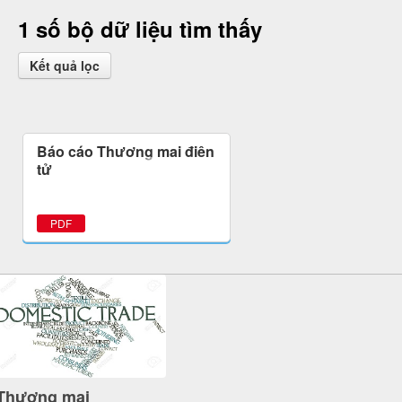
1 số bộ dữ liệu tìm thấy
Kết quả lọc
Báo cáo Thương mại điện
tử
PDF
Thương mại