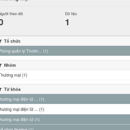
Người theo dõi
Dữ liệu
0
1
Tổ chức
Phòng quản lý Thươn... (1)
Nhóm
Thương mại (1)
Từ khóa
thương mại điện tử ... (1)
thương mại điện tử ... (1)
thương mại điện tử (1)
sở công thương (1)