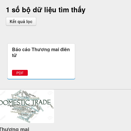
1 số bộ dữ liệu tìm thấy
Kết quả lọc
Báo cáo Thương mại điện
tử
PDF
Thương mại