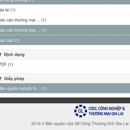
gia lai (1)
báo cáo thương mại ... (1)
báo cáo thương mại ... (1)
báo cáo (1)
Định dạng
PDF (1)
Giấy phép
Bản quyền mở phi th... (1)
2016 © Bản quyền của Sở Công Thương tỉnh Gia Lai