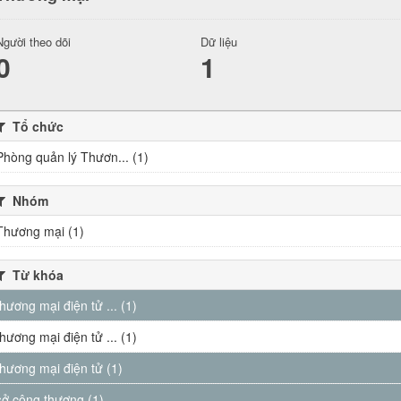
Người theo dõi
Dữ liệu
0
1
Tổ chức
Phòng quản lý Thươn... (1)
Nhóm
Thương mại (1)
Từ khóa
thương mại điện tử ... (1)
thương mại điện tử ... (1)
thương mại điện tử (1)
sở công thương (1)