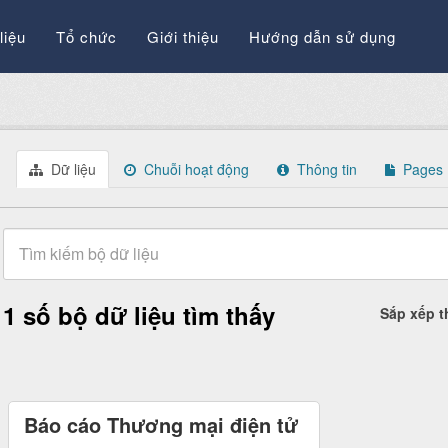
liệu
Tổ chức
Giới thiệu
Hướng dẫn sử dụng
Dữ liệu
Chuỗi hoạt động
Thông tin
Pages
1 số bộ dữ liệu tìm thấy
Sắp xếp 
Báo cáo Thương mại điện tử