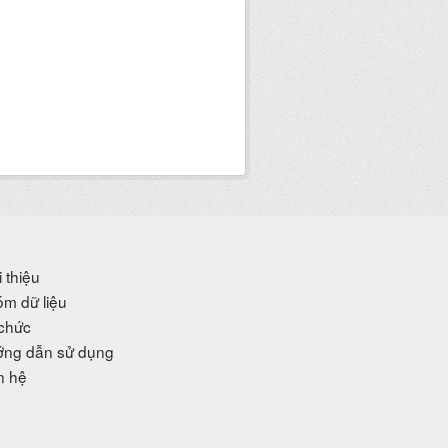
i thiệu
m dữ liệu
chức
ng dẫn sử dụng
n hệ