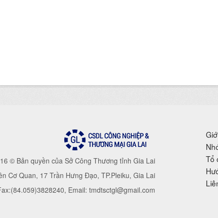
Giớ
Nhó
Tổ 
16 © Bản quyền của Sở Công Thương tỉnh Gia Lai
Hướ
iên Cơ Quan, 17 Trần Hưng Đạo, TP.Pleiku, Gia Lai
Liê
 Fax:(84.059)3828240, Email: tmdtsctgl@gmail.com