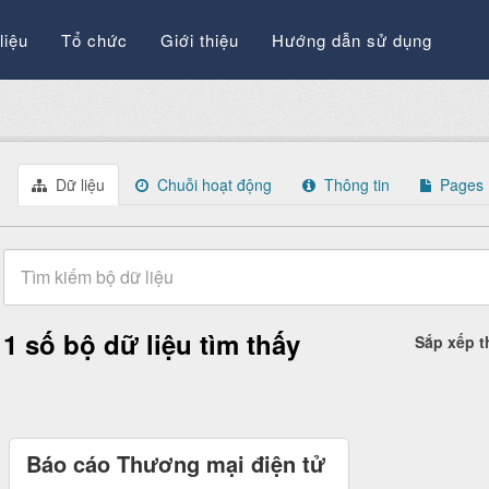
liệu
Tổ chức
Giới thiệu
Hướng dẫn sử dụng
Dữ liệu
Chuỗi hoạt động
Thông tin
Pages
1 số bộ dữ liệu tìm thấy
Sắp xếp 
Báo cáo Thương mại điện tử