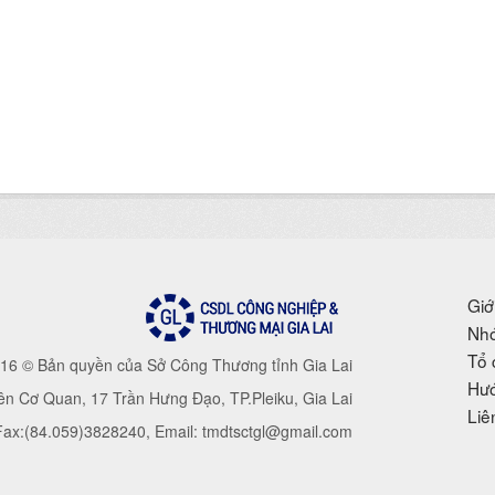
Giớ
Nhó
Tổ 
16 © Bản quyền của Sở Công Thương tỉnh Gia Lai
Hướ
iên Cơ Quan, 17 Trần Hưng Đạo, TP.Pleiku, Gia Lai
Liê
 Fax:(84.059)3828240, Email: tmdtsctgl@gmail.com