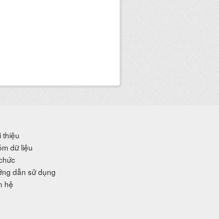
i thiệu
m dữ liệu
chức
ng dẫn sử dụng
n hệ