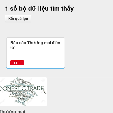
1 số bộ dữ liệu tìm thấy
Kết quả lọc
Báo cáo Thương mại điện
tử
PDF
Thương mại