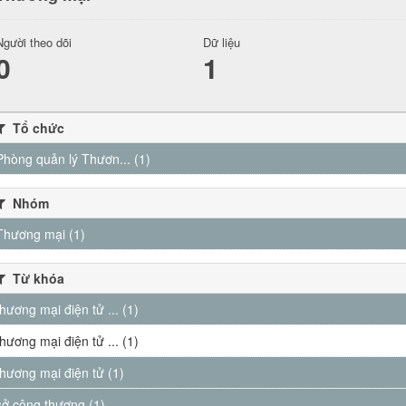
Người theo dõi
Dữ liệu
0
1
Tổ chức
Phòng quản lý Thươn... (1)
Nhóm
Thương mại (1)
Từ khóa
thương mại điện tử ... (1)
thương mại điện tử ... (1)
thương mại điện tử (1)
sở công thương (1)