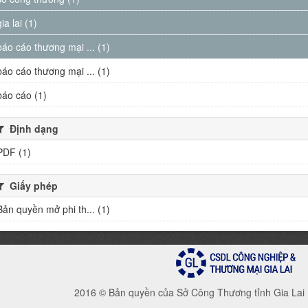
gia lai (1)
báo cáo thương mại ... (1)
báo cáo thương mại ... (1)
báo cáo (1)
Định dạng
PDF (1)
Giấy phép
Bản quyền mở phi th... (1)
2016 © Bản quyền của Sở Công Thương tỉnh Gia Lai