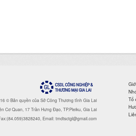
Giớ
Nhó
Tổ 
16 © Bản quyền của Sở Công Thương tỉnh Gia Lai
Hướ
iên Cơ Quan, 17 Trần Hưng Đạo, TP.Pleiku, Gia Lai
Liê
 Fax:(84.059)3828240, Email: tmdtsctgl@gmail.com