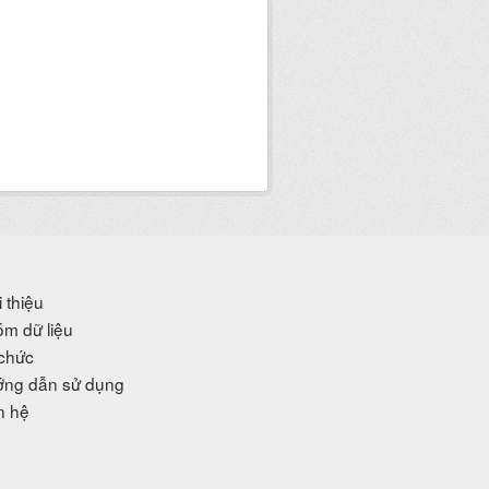
i thiệu
m dữ liệu
chức
ng dẫn sử dụng
n hệ