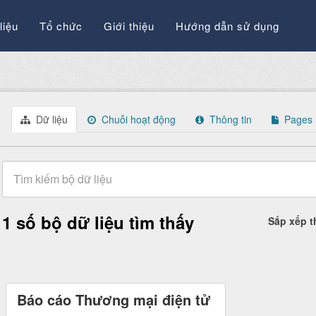
liệu
Tổ chức
Giới thiệu
Hướng dẫn sử dụng
Dữ liệu
Chuỗi hoạt động
Thông tin
Pages
1 số bộ dữ liệu tìm thấy
Sắp xếp 
Báo cáo Thương mại điện tử