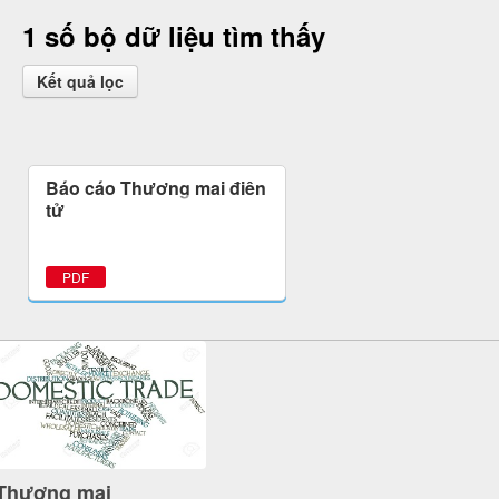
1 số bộ dữ liệu tìm thấy
Kết quả lọc
Báo cáo Thương mại điện
tử
PDF
Thương mại