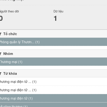
Người theo dõi
Dữ liệu
0
1
Tổ chức
Phòng quản lý Thươn... (1)
Nhóm
Thương mại (1)
Từ khóa
thương mại điện tử ... (1)
thương mại điện tử ... (1)
thương mại điện tử (1)
sở công thương (1)