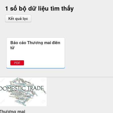
1 số bộ dữ liệu tìm thấy
Kết quả lọc
Báo cáo Thương mại điện
tử
PDF
Thương mại