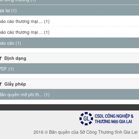
gia lai (1)
báo cáo thương mại ... (1)
báo cáo thương mại ... (1)
báo cáo (1)
Định dạng
PDF (1)
Giấy phép
Bản quyền mở phi th... (1)
2016 © Bản quyền của Sở Công Thương tỉnh Gia Lai