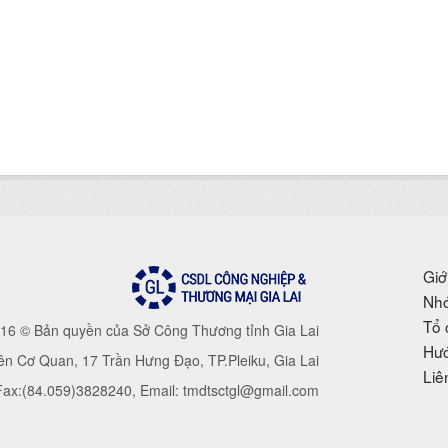
Giớ
Nhó
Tổ 
16 © Bản quyền của Sở Công Thương tỉnh Gia Lai
Hướ
iên Cơ Quan, 17 Trần Hưng Đạo, TP.Pleiku, Gia Lai
Liê
 Fax:(84.059)3828240, Email: tmdtsctgl@gmail.com