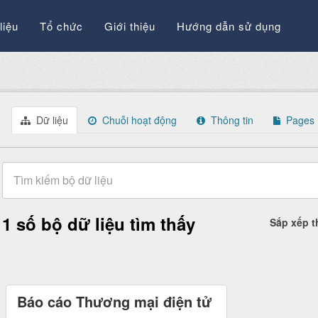
liệu
Tổ chức
Giới thiệu
Hướng dẫn sử dụng
Dữ liệu
Chuỗi hoạt động
Thông tin
Pages
1 số bộ dữ liệu tìm thấy
Sắp xếp 
Báo cáo Thương mại điện tử