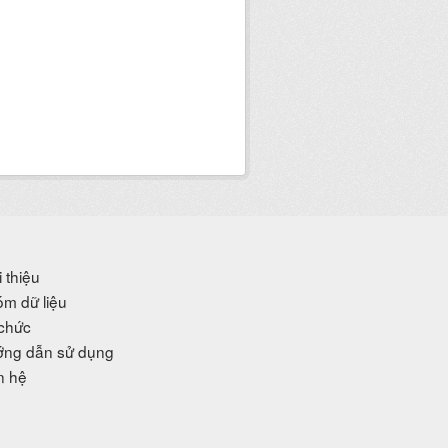
i thiệu
m dữ liệu
chức
ng dẫn sử dụng
n hệ