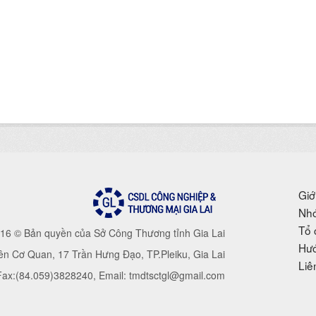
Giớ
Nhó
Tổ 
16 © Bản quyền của Sở Công Thương tỉnh Gia Lai
Hướ
iên Cơ Quan, 17 Trần Hưng Đạo, TP.Pleiku, Gia Lai
Liê
 Fax:(84.059)3828240, Email: tmdtsctgl@gmail.com