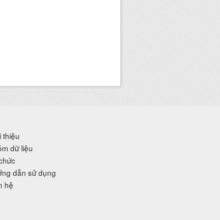
i thiệu
m dữ liệu
chức
ng dẫn sử dụng
n hệ