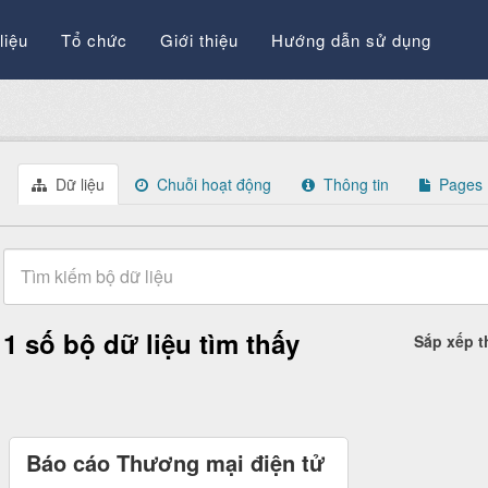
liệu
Tổ chức
Giới thiệu
Hướng dẫn sử dụng
Dữ liệu
Chuỗi hoạt động
Thông tin
Pages
1 số bộ dữ liệu tìm thấy
Sắp xếp 
Báo cáo Thương mại điện tử