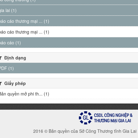
gia lai (1)
báo cáo thương mại ... (1)
báo cáo thương mại ... (1)
báo cáo (1)
Định dạng
PDF (1)
Giấy phép
Bản quyền mở phi th... (1)
2016 © Bản quyền của Sở Công Thương tỉnh Gia Lai