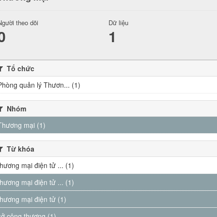
Người theo dõi
Dữ liệu
0
1
Tổ chức
Phòng quản lý Thươn... (1)
Nhóm
Thương mại (1)
Từ khóa
thương mại điện tử ... (1)
thương mại điện tử ... (1)
thương mại điện tử (1)
sở công thương (1)