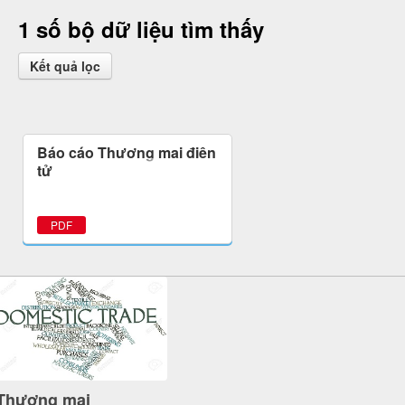
1 số bộ dữ liệu tìm thấy
Kết quả lọc
Báo cáo Thương mại điện
tử
PDF
Thương mại