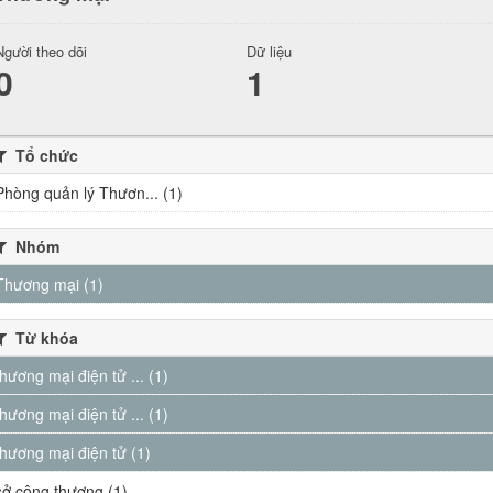
Người theo dõi
Dữ liệu
0
1
Tổ chức
Phòng quản lý Thươn... (1)
Nhóm
Thương mại (1)
Từ khóa
thương mại điện tử ... (1)
thương mại điện tử ... (1)
thương mại điện tử (1)
sở công thương (1)