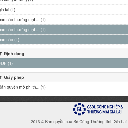
gia lai (1)
báo cáo thương mại ... (1)
báo cáo thương mại ... (1)
báo cáo (1)
Định dạng
PDF (1)
Giấy phép
Bản quyền mở phi th... (1)
2016 © Bản quyền của Sở Công Thương tỉnh Gia Lai