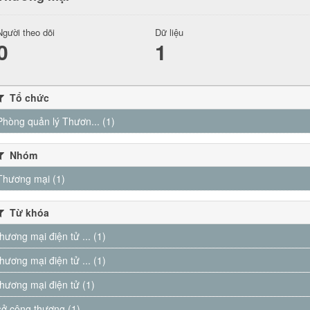
Người theo dõi
Dữ liệu
0
1
Tổ chức
Phòng quản lý Thươn... (1)
Nhóm
Thương mại (1)
Từ khóa
thương mại điện tử ... (1)
thương mại điện tử ... (1)
thương mại điện tử (1)
sở công thương (1)