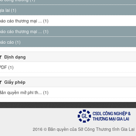
gia lai (1)
báo cáo thương mại ... (1)
báo cáo thương mại ... (1)
báo cáo (1)
Định dạng
PDF (1)
Giấy phép
Bản quyền mở phi th... (1)
2016 © Bản quyền của Sở Công Thương tỉnh Gia Lai