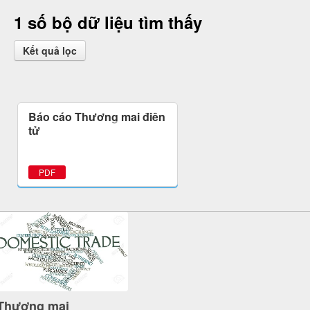
1 số bộ dữ liệu tìm thấy
Kết quả lọc
Báo cáo Thương mại điện
tử
PDF
Thương mại