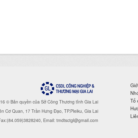
Giớ
Nhó
Tổ 
16 © Bản quyền của Sở Công Thương tỉnh Gia Lai
Hướ
iên Cơ Quan, 17 Trần Hưng Đạo, TP.Pleiku, Gia Lai
Liê
 Fax:(84.059)3828240, Email: tmdtsctgl@gmail.com