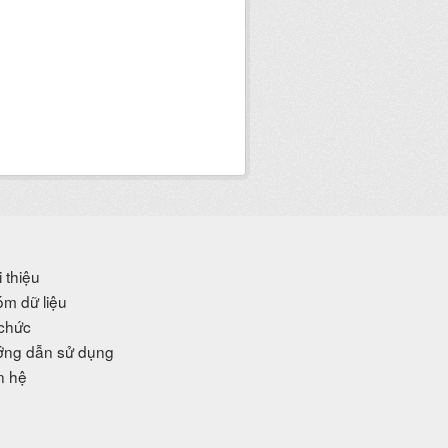
i thiệu
m dữ liệu
chức
ng dẫn sử dụng
n hệ