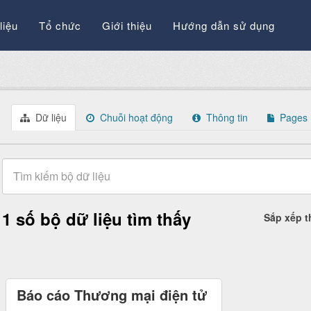
liệu
Tổ chức
Giới thiệu
Hướng dẫn sử dụng
Dữ liệu
Chuỗi hoạt động
Thông tin
Pages
1 số bộ dữ liệu tìm thấy
Sắp xếp 
Báo cáo Thương mại điện tử