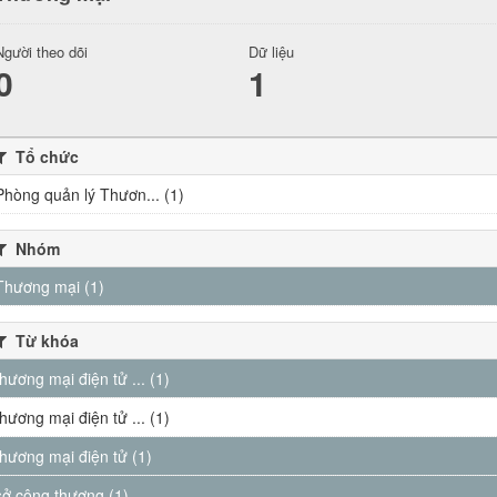
Người theo dõi
Dữ liệu
0
1
Tổ chức
Phòng quản lý Thươn... (1)
Nhóm
Thương mại (1)
Từ khóa
thương mại điện tử ... (1)
thương mại điện tử ... (1)
thương mại điện tử (1)
sở công thương (1)