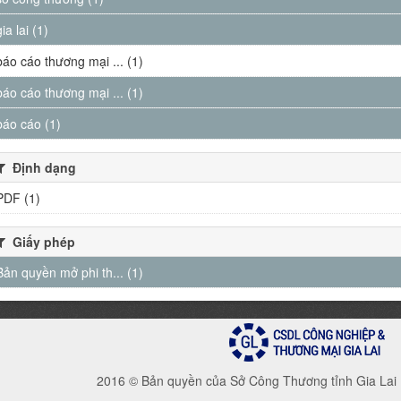
gia lai (1)
báo cáo thương mại ... (1)
báo cáo thương mại ... (1)
báo cáo (1)
Định dạng
PDF (1)
Giấy phép
Bản quyền mở phi th... (1)
2016 © Bản quyền của Sở Công Thương tỉnh Gia Lai