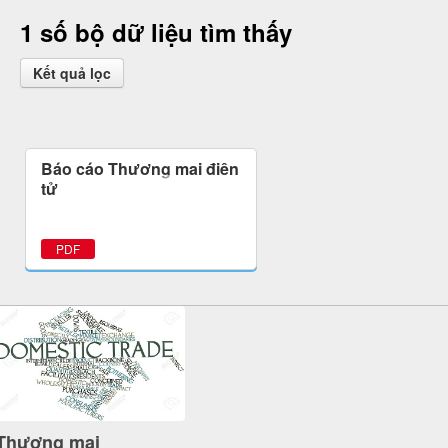
1 số bộ dữ liệu tìm thấy
Kết quả lọc
Báo cáo Thương mại điện
tử
PDF
Thương mại