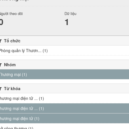
Người theo dõi
Dữ liệu
0
1
Tổ chức
Phòng quản lý Thươn... (1)
Nhóm
Thương mại (1)
Từ khóa
thương mại điện tử ... (1)
thương mại điện tử ... (1)
thương mại điện tử (1)
sở công thương (1)