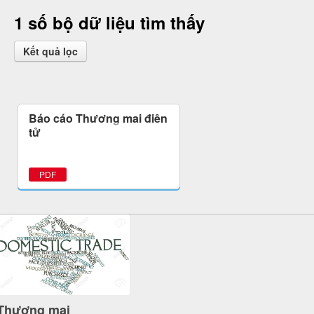
1 số bộ dữ liệu tìm thấy
Kết quả lọc
Báo cáo Thương mại điện
tử
PDF
Thương mại