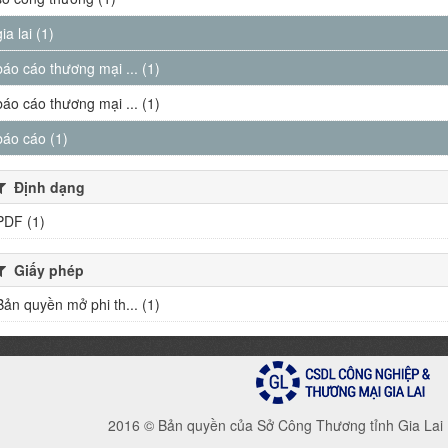
gia lai (1)
báo cáo thương mại ... (1)
báo cáo thương mại ... (1)
báo cáo (1)
Định dạng
PDF (1)
Giấy phép
Bản quyền mở phi th... (1)
2016 © Bản quyền của Sở Công Thương tỉnh Gia Lai