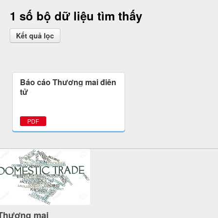
1 số bộ dữ liệu tìm thấy
Kết quả lọc
Báo cáo Thương mại điện
tử
PDF
Thương mại