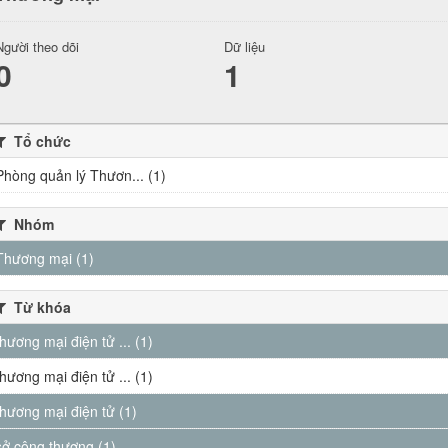
Người theo dõi
Dữ liệu
0
1
Tổ chức
Phòng quản lý Thươn... (1)
Nhóm
Thương mại (1)
Từ khóa
thương mại điện tử ... (1)
thương mại điện tử ... (1)
thương mại điện tử (1)
sở công thương (1)