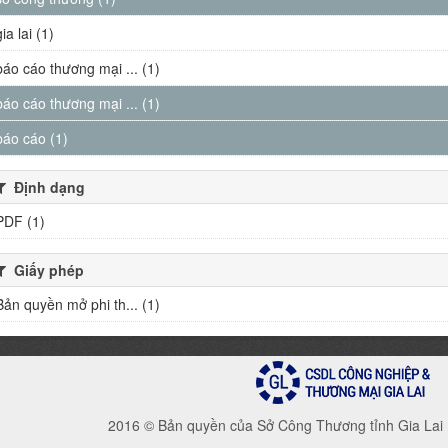
gia lai (1)
báo cáo thương mại ... (1)
báo cáo thương mại ... (1)
báo cáo (1)
Định dạng
PDF (1)
Giấy phép
Bản quyền mở phi th... (1)
2016 © Bản quyền của Sở Công Thương tỉnh Gia Lai