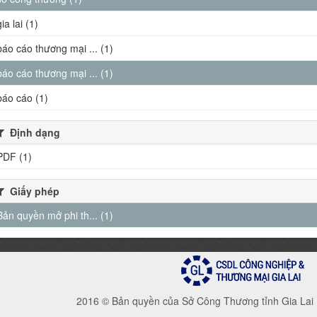
gia lai (1)
báo cáo thương mại ... (1)
báo cáo thương mại ... (1)
báo cáo (1)
Định dạng
PDF (1)
Giấy phép
Bản quyền mở phi th... (1)
2016 © Bản quyền của Sở Công Thương tỉnh Gia Lai