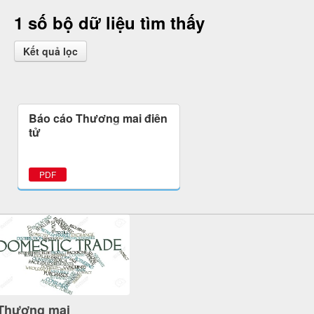
1 số bộ dữ liệu tìm thấy
Kết quả lọc
Báo cáo Thương mại điện
tử
PDF
Thương mại