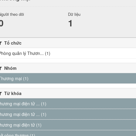
Người theo dõi
Dữ liệu
0
1
Tổ chức
Phòng quản lý Thươn... (1)
Nhóm
Thương mại (1)
Từ khóa
thương mại điện tử ... (1)
thương mại điện tử ... (1)
thương mại điện tử (1)
sở công thương (1)